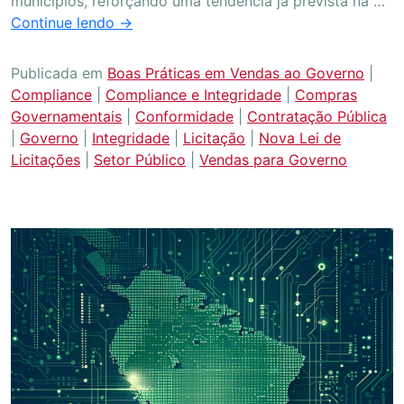
municípios, reforçando uma tendência já prevista na …
Continue lendo
→
Publicada em
Boas Práticas em Vendas ao Governo
|
Compliance
|
Compliance e Integridade
|
Compras
Governamentais
|
Conformidade
|
Contratação Pública
|
Governo
|
Integridade
|
Licitação
|
Nova Lei de
Licitações
|
Setor Público
|
Vendas para Governo