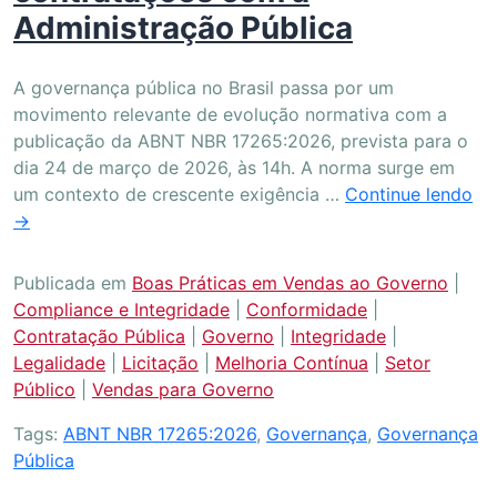
Administração Pública
A governança pública no Brasil passa por um
movimento relevante de evolução normativa com a
publicação da ABNT NBR 17265:2026, prevista para o
dia 24 de março de 2026, às 14h. A norma surge em
um contexto de crescente exigência …
Continue lendo
→
Publicada em
Boas Práticas em Vendas ao Governo
|
Compliance e Integridade
|
Conformidade
|
Contratação Pública
|
Governo
|
Integridade
|
Legalidade
|
Licitação
|
Melhoria Contínua
|
Setor
Público
|
Vendas para Governo
Tags:
ABNT NBR 17265:2026
,
Governança
,
Governança
Pública