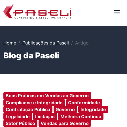
Home
Publicações da Paseli
Artigo
Blog da Paseli
Boas Práticas em Vendas ao Governo
Compliance e Integridade
Conformidade
Contratação Pública
Governo
Integridade
Legalidade
Licitação
Melhoria Contínua
Setor Público
Vendas para Governo